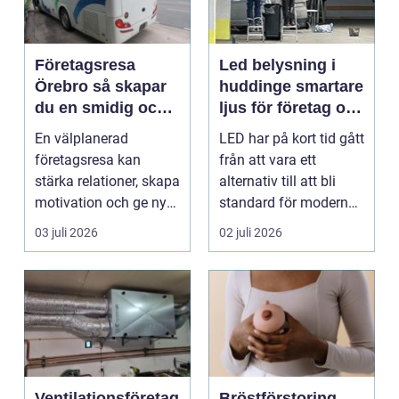
Företagsresa
Led belysning i
Örebro så skapar
huddinge smartare
du en smidig och
ljus för företag och
minnesvärd resa
fastigheter
En välplanerad
LED har på kort tid gått
för hela teamet
företagsresa kan
från att vara ett
stärka relationer, skapa
alternativ till att bli
motivation och ge ny
standard för modern
energi till både chefe...
belysning. Fö...
03 juli 2026
02 juli 2026
Ventilationsföretag
Bröstförstoring