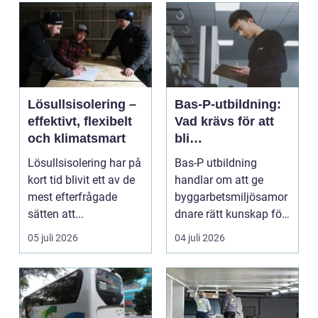
Lösullsisolering –
Bas-P-utbildning:
effektivt, flexibelt
Vad krävs för att
och klimatsmart
bli
byggarbetsmiljösa
Lösullsisolering har på
Bas-P utbildning
mordnare?
kort tid blivit ett av de
handlar om att ge
mest efterfrågade
byggarbetsmiljösamor
sätten att...
dnare rätt kunskap för
att pla...
05 juli 2026
04 juli 2026