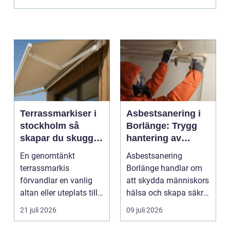
Terrassmarkiser i
Asbestsanering i
stockholm så
Borlänge: Trygg
skapar du skugga,
hantering av
stil och komfort på
farliga fibrer
En genomtänkt
Asbestsanering
uteplatsen
terrassmarkis
Borlänge handlar om
förvandlar en vanlig
att skydda människors
altan eller uteplats till
hälsa och skapa säkra
ett extra rum under
m...
21 juli 2026
09 juli 2026
somma...