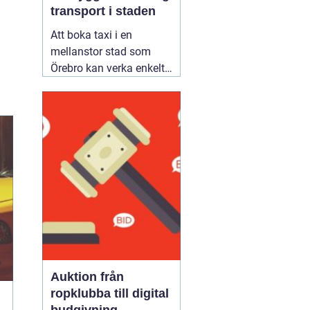
transport i staden
Att boka taxi i en
mellanstor stad som
Örebro kan verka enkelt.
Samtidigt vill många
resa tryggt, komma i tid
och slippa fundera över
priset i efterhand. Därför
blir valet av bolag
viktigare än man först
tror. Den som jämför
alternativ för
02 augusti
2026
Auktion från
ropklubba till digital