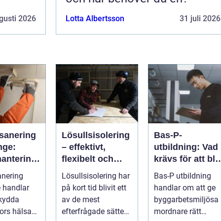
gusti 2026
Lotta Albertsson
31 juli 2026
sanering
Lösullsisolering
Bas-P-
nge:
– effektivt,
utbildning: Vad
hantering
flexibelt och
krävs för att bli
ga fibrer
klimatsmart
byggarbetsmilj
anering
Lösullsisolering har
Bas-P utbildning
samordnare?
 handlar
på kort tid blivit ett
handlar om att ge
skydda
av de mest
byggarbetsmiljösa
ors hälsa
efterfrågade sätten
mordnare rätt