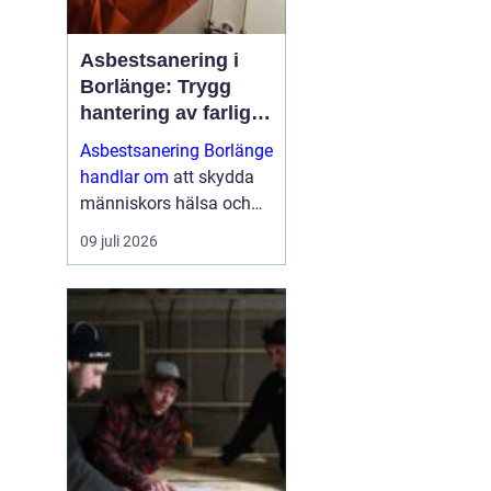
Asbestsanering i
Borlänge: Trygg
hantering av farliga
fibrer
Asbestsanering Borlänge
handlar om
att skydda
människors hälsa och
skapa säkra miljöer i
09 juli 2026
bostäder, skolor,
industrier och kontor.
Nä...