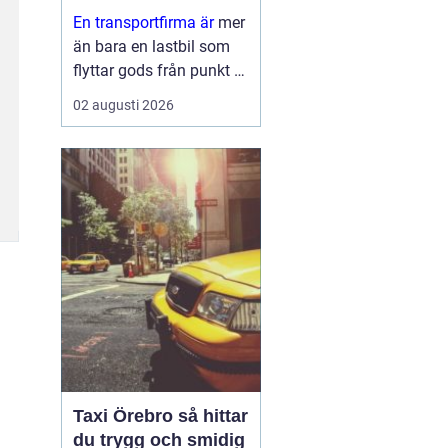
leveranser
En transportfirma är
mer
än bara en lastbil som
flyttar gods från punkt A
till punkt B. För många
02 augusti 2026
företag är den en
förlängning av den egna
verksamheten ett nav
som påverkar
kundnöjdhet, lönsamhet
och miljöpåverkan. ...
Taxi Örebro så hittar
du trygg och smidig