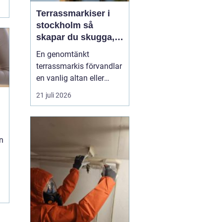
Terrassmarkiser i
stockholm så
skapar du skugga,
stil och komfort på
En genomtänkt
uteplatsen
terrassmarkis förvandlar
en vanlig altan eller
uteplats till ett extra rum
21 juli 2026
under sommarhalvåret. I
en stad som Stockholm,
där solen kan steka hårt
ena dagen och vinden ta
n
i nästa, är rätt solskydd
avgörande för att
uteplatsen ska använd...