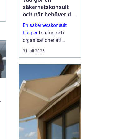
säkerhetskonsult
och när behöver du
en?
En säkerhetskonsult
hjälper
företag och
organisationer att
förebygga inbrott,
31 juli 2026
sabotage och andra
angrepp mot byggnader
och verksamheter. Fokus
ligger på fysisk säkerhet:
väggar, dörrar, glas, p...
ö