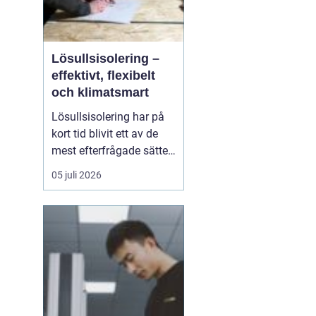
Lösullsisolering –
effektivt, flexibelt
och klimatsmart
Lösullsisolering har på
kort tid blivit ett av de
mest efterfrågade sätten
att isolera vindar, tak och
05 juli 2026
svåråtkomliga
utrymmen. Metoden
bygger på att man blåser
in isolerande material
ofta cellulosa, tr&au...