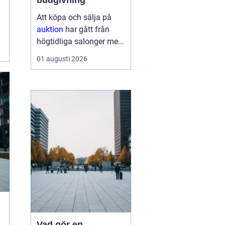
budgivning
Att köpa och sälja på
auktion
har gått från
högtidliga salonger med
ropande utropare till
01 augusti 2026
snabba klick på mobilen
hemma i soffan. Formen
har förändrats, men
kärnan är densamma:
mötet mellan säljare
som vill få u...
Vad gör en