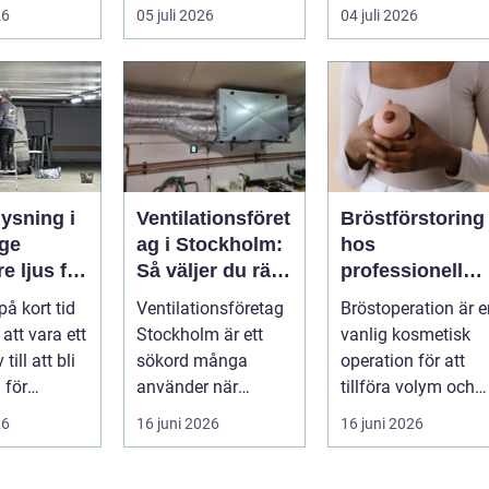
a säkra
att...
kunskap för att
26
05 juli 2026
04 juli 2026
pla...
ysning i
Ventilationsföret
Bröstförstoring
ge
ag i Stockholm:
hos
e ljus för
Så väljer du rätt
professionell
g och
partner för frisk
klinik i
på kort tid
Ventilationsföretag
Bröstoperation är e
eter
luft inomhus
Stockholm
 att vara ett
Stockholm är ett
vanlig kosmetisk
 till att bli
sökord många
operation för att
 för
använder när
tillföra volym och
elysning.
inomhu...
skapa...
26
16 juni 2026
16 juni 2026