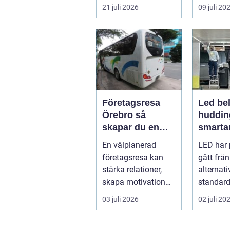
till ett extra rum
och skap
21 juli 2026
09 juli 20
under somma...
m...
Företagsresa
Led bel
Örebro så
huddin
skapar du en
smartar
smidig och
företa
En välplanerad
LED har 
minnesvärd resa
fastigh
företagsresa kan
gått från
för hela teamet
stärka relationer,
alternativ
skapa motivation
standard
och ge ny energi till
modern b
03 juli 2026
02 juli 20
både chefe...
Fö...