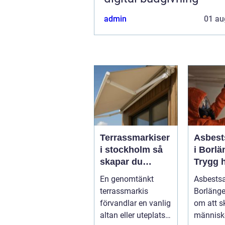
admin
01 au
Terrassmarkiser
Asbest
i stockholm så
i Borlä
skapar du
Trygg 
skugga, stil och
av farli
En genomtänkt
Asbests
komfort på
terrassmarkis
Borlänge
uteplatsen
förvandlar en vanlig
om att 
altan eller uteplats
människ