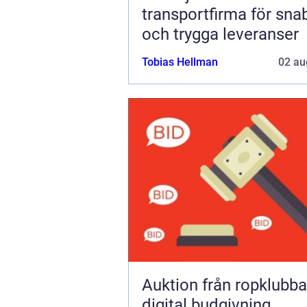
transportfirma för sna
och trygga leveranser
Tobias Hellman
02 au
Auktion från ropklubba till
digital budgivning